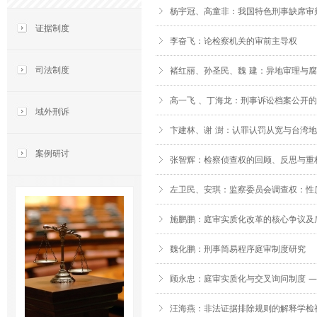
杨宇冠、高童非：我国特色刑事缺席审
证据制度
李奋飞：论检察机关的审前主导权
司法制度
褚红丽、孙圣民、魏 建：异地审理与
高一飞 、丁海龙：刑事诉讼档案公开
域外刑诉
卞建林、谢 澍：认罪认罚从宽与台湾
案例研讨
张智辉：检察侦查权的回顾、反思与重
左卫民、安琪：监察委员会调查权：性
施鹏鹏：庭审实质化改革的核心争议及后
魏化鹏：刑事简易程序庭审制度研究
顾永忠：庭审实质化与交叉询问制度 —
汪海燕：非法证据排除规则的解释学检