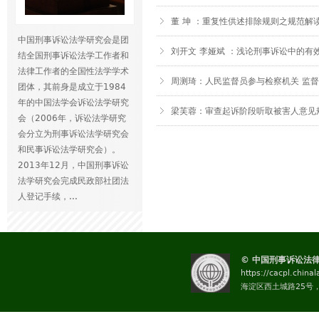
董 坤 ：重复性供述排除规则之规范解
中国刑事诉讼法学研究会是团
刘开文 李娅斌 ：浅论刑事诉讼中的有
结全国刑事诉讼法学工作者和
法律工作者的全国性法学学术
周测琦：人民监督员参与检察机关 监
团体，其前身是成立于1984
年的中国法学会诉讼法学研究
梁芙蓉：审查起诉阶段听取被害人意见
会（2006年，诉讼法学研究
页
会分立为刑事诉讼法学研究会
面
和民事诉讼法学研究会）。
2013年12月，中国刑事诉讼
法学研究会完成民政部社团法
人登记手续，...
© 中国刑事诉讼法
https://cacpl.china
海淀区西土城路25号，