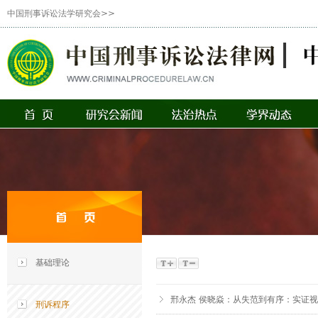
中国刑事诉讼法学研究会>>
基础理论
邢永杰 侯晓焱：从失范到有序：实证
刑诉程序