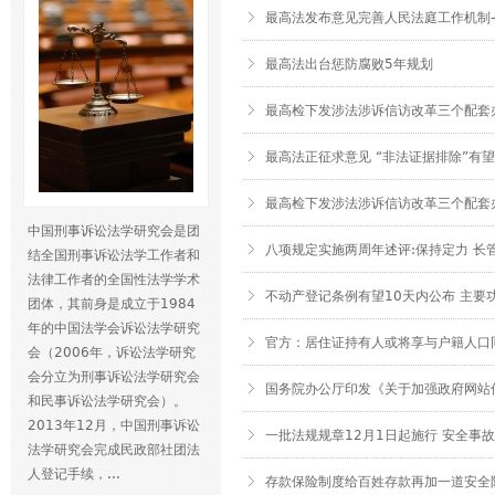
最高法发布意见完善人民法庭工作机制
最高法出台惩防腐败5年规划
最高检下发涉法涉诉信访改革三个配套
最高法正征求意见 “非法证据排除”有
最高检下发涉法涉诉信访改革三个配套
中国刑事诉讼法学研究会是团
八项规定实施两周年述评:保持定力 长
结全国刑事诉讼法学工作者和
法律工作者的全国性法学学术
不动产登记条例有望10天内公布 主要
团体，其前身是成立于1984
年的中国法学会诉讼法学研究
官方：居住证持有人或将享与户籍人口
会（2006年，诉讼法学研究
会分立为刑事诉讼法学研究会
国务院办公厅印发《关于加强政府网站
和民事诉讼法学研究会）。
2013年12月，中国刑事诉讼
一批法规规章12月1日起施行 安全事故
法学研究会完成民政部社团法
人登记手续，...
存款保险制度给百姓存款再加一道安全