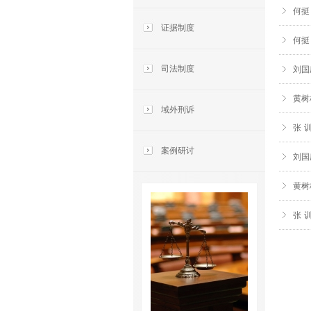
何挺
证据制度
何挺
司法制度
刘国
黄树
域外刑诉
张 
案例研讨
刘国
黄树
张 
页
面