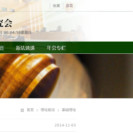
收藏
首页
日 00:04:58星期日
你
在
首页
理论前沿
基础理论
这
里
2014-11-03