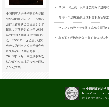
谭 冲 胥三燕：从高速公路闯卡逃费
中国刑事诉讼法学研究会是团
黄 宁：利用运输快递便利窃取财物该
结全国刑事诉讼法学工作者和
法律工作者的全国性法学学术
赵启龙：假释考验期届满后发现漏罪的
团体，其前身是成立于1984
年的中国法学会诉讼法学研究
蔡智玉：现场等候型自首的审查与认定
会（2006年，诉讼法学研究
页
会分立为刑事诉讼法学研究会
面
和民事诉讼法学研究会）。
2013年12月，中国刑事诉讼
法学研究会完成民政部社团法
人登记手续，...
© 中国刑事诉讼法
https://cacpl.china
海淀区西土城路25号，