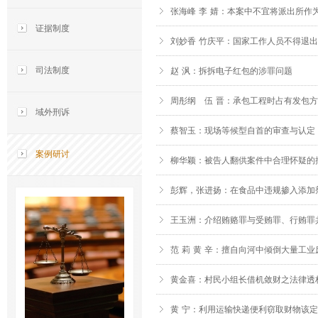
张海峰 李 婧：本案中不宜将派出所作
证据制度
刘妙香 竹庆平：国家工作人员不得退
司法制度
赵 沨：拆拆电子红包的涉罪问题
周彤纲 伍 晋：承包工程时占有发包
域外刑诉
蔡智玉：现场等候型自首的审查与认定
案例研讨
柳华颖：被告人翻供案件中合理怀疑的
彭辉，张进扬：在食品中违规掺入添加
王玉洲：介绍贿赂罪与受贿罪、行贿罪
范 莉 黄 辛：擅自向河中倾倒大量工
黄金喜：村民小组长借机敛财之法律透
黄 宁：利用运输快递便利窃取财物该