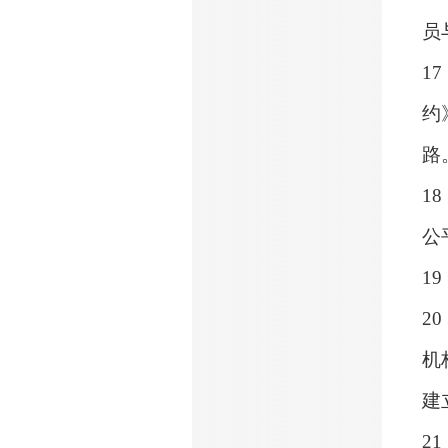
员
17
约
路
18
公
19
20
机
建
21