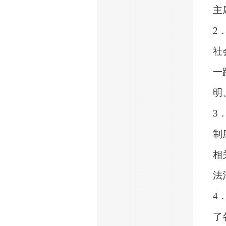
主
2
社
一
明
3
制
相
法
4
了