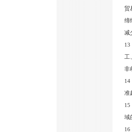
贸
缔
减
13
工
非
14
准
15
域
16