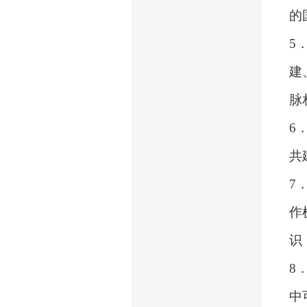
的
5
建
脉
6
共
7
作
识
8
中