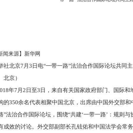
新闻来源】新华网
华社北京7月3日电
“
一带一路
”
法治合作国际论坛共同主席
 北京）
2018
年
7
月
2
日至
3
日，来自有关国家政府部门、国际和
构的
350
余名代表相聚中国北京，出席由中国外交部和
路
”
法治合作国际论坛，围绕
“
共建
‘
一带一路
’
：规则与
有成效的讨论。外交部副部长孔铉佑和中国法学会常