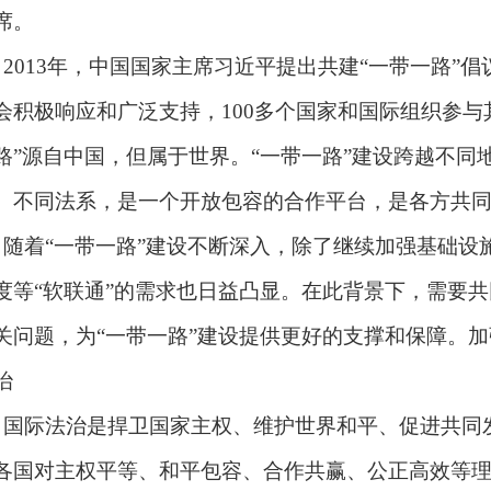
席。
．
2013
年，中国国家主席习近平提出共建
“
一带一路
”
倡
会积极响应和广泛支持，
100
多个国家和国际组织参与
路
”
源自中国，但属于世界。
“
一带一路
”
建设跨越不同
、不同法系，是一个开放包容的合作平台，是各方共
．随着
“
一带一路
”
建设不断深入，除了继续加强基础设
度等
“
软联通
”
的需求也日益凸显。在此背景下，需要共
关问题，为
“
一带一路
”
建设提供更好的支撑和保障。加
治
．国际法治是捍卫国家主权、维护世界和平、促进共同
各国对主权平等、和平包容、合作共赢、公正高效等