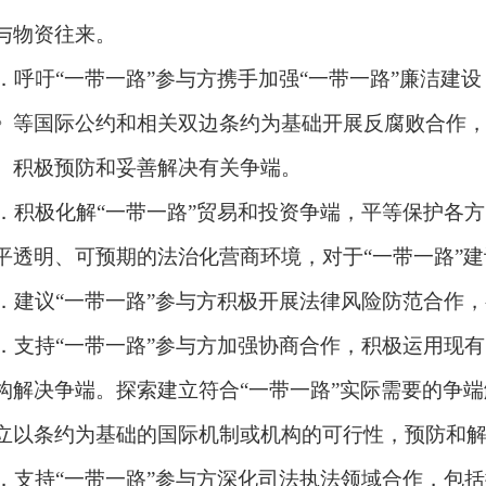
与物资往来。
．呼吁
“
一带一路
”
参与方携手加强
“
一带一路
”
廉洁建设
》等国际公约和相关双边条约为基础开展反腐败合作
。积极预防和妥善解决有关争端。
．积极化解
“
一带一路
”
贸易和投资争端，平等保护各方
平透明、可预期的法治化营商环境，对于
“
一带一路
”
建
．建议
“
一带一路
”
参与方积极开展法律风险防范合作，
．支持
“
一带一路
”
参与方加强协商合作，积极运用现有
构解决争端。探索建立符合
“
一带一路
”
实际需要的争端
立以条约为基础的国际机制或机构的可行性，预防和
．支持
“
一带一路
”
参与方深化司法执法领域合作，包括