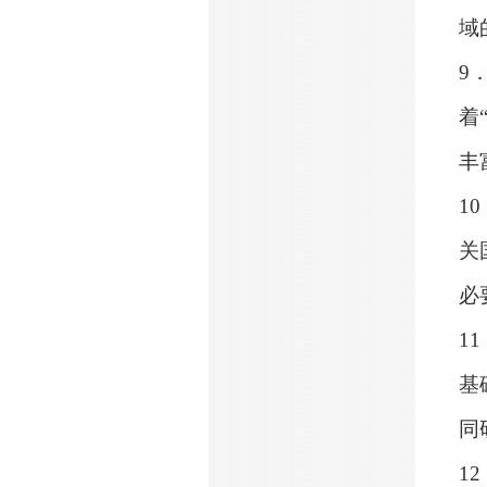
域
9
着
丰
10
关
必
11
基
同
12