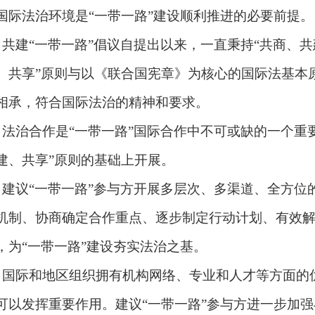
国际法治环境是
“
一带一路
”
建设顺利推进的必要前提。
．共建
“
一带一路
”
倡议自提出以来，一直秉持
“
共商、共
、共享
”
原则与以《联合国宪章》为核心的国际法基本
相承，符合国际法治的精神和要求。
．法治合作是
“
一带一路
”
国际合作中不可或缺的一个重
建、共享
”
原则的基础上开展。
．建议
“
一带一路
”
参与方开展多层次、多渠道、全方位
机制、协商确定合作重点、逐步制定行动计划、有效
，为
“
一带一路
”
建设夯实法治之基。
．国际和地区组织拥有机构网络、专业和人才等方面的
可以发挥重要作用。建议
“
一带一路
”
参与方进一步加强