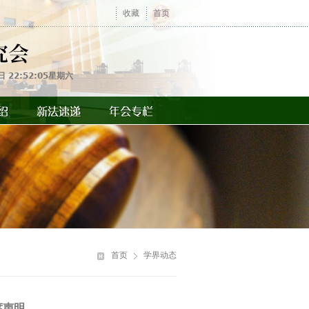
收藏
首页
日 22:52:05星期六
你
在
首页
学界动态
这
里
席声明