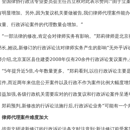
国律协行政法专业委员会主任吕立秋对此表示赞同:“由于立案
有明显增加。另外,因为复议机关要做被告,我们律师代理案件能办
数量、行政诉讼案件的代理数量会增加。”
一部法律的修改,肯定会对律师实务有影响。”郑莉律师是北京
书长,她说,新修订的行政诉讼法对律师实务产生的影响“无外乎诉
师介绍,北京某区县住建委2008年仅有20余件行政诉讼复议案件,
5年提升近5倍,今年数量更多。”郑莉看到,以往行政诉讼主要
案件,而近两年来信息公开案件以及行政不作为案件比例大幅度增
日益加强,各级行政机关需要应对的行政复议和行政诉讼案件呈逐
莉预判,新修改的行诉讼法施行后,行政诉讼业务“可能有一个
律师代理案件难度加大
崇文研读新修订的行政诉讼法条文时注意到:新法修订前受案范