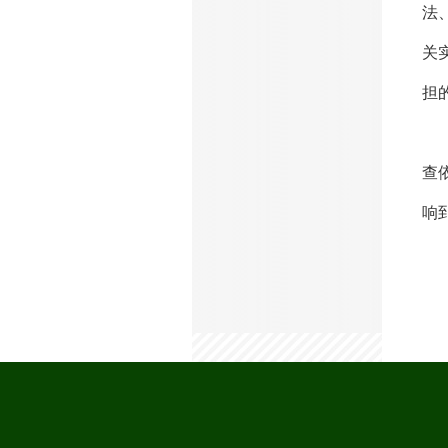
法
关
担
郑
查
响