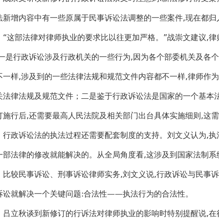
法新增内容中有一些原属于民事诉讼法调整的一些案件,现在都归
这部法律对律师执业的要求比以往更加严格。”战崇文建议,律
:一是行政诉讼涉及行政机关的一些行为,因为各个部委机关及各
不一样,涉及到的一些法律法规和规范文件内容都不一样,律师作为
关法律法规及规范文件；二是鉴于行政诉讼法是国家的一个基本法
订施行后,还需要最高人民法院及相关部门出台具体实施细则,这
政诉讼法的执法过程还需要配套制度的支持。刘文义认为,执
一部法律的修改就能解决的。从全局角度看,这涉及到国家法制系
较民事诉讼、刑事诉讼律师实务,刘文义说,行政诉讼与民事诉
诉讼就解决一个关键问题:合法性——执法行为的合法性。
立秋谈到新修订的行诉法对律师执业的影响时特别提醒说,在