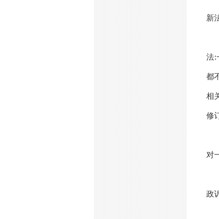
新
“
法
都
相
修
行
对
比
政
吕