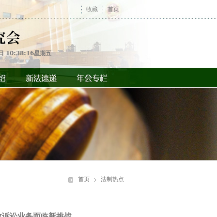
收藏
首页
日 10:38:16星期五
你
在
首页
法制热点
这
里
政诉讼业务面临新挑战