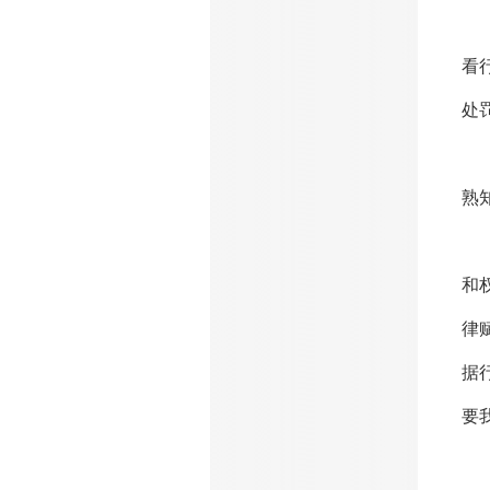
“
看
处
吕
熟
“
和
律
据
要
郑