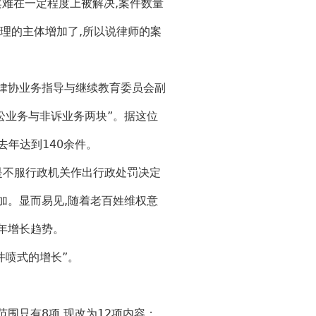
难在一定程度上被解决,案件数量
理的主体增加了,所以说律师的案
律协业务指导与继续教育委员会副
讼业务与非诉业务两块”。据这位
去年达到140余件。
是不服行政机关作出行政处罚决定
加。显而易见,随着老百姓维权意
年增长趋势。
井喷式的增长”。
围只有8项,现改为12项内容；