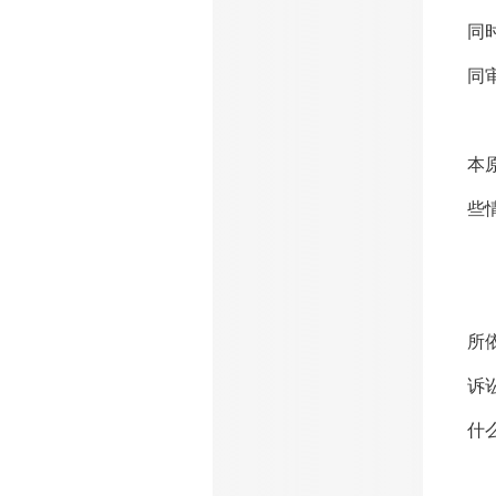
同
同
吕
本
些
行
郑
所
诉
什