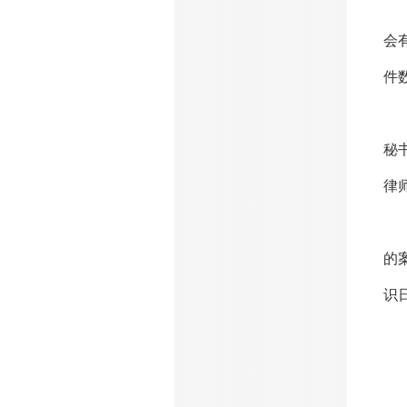
全
会
件
“
秘
律
“
的
识
郑
战