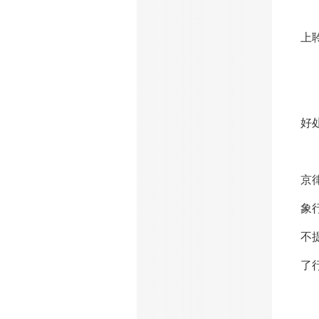
新
上
“
好
“
京
象
不
了
“