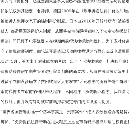
律师的时间提前外，还规定如果当事人自己不能指定律师或者无法与其指
会长依职权为其指定一名律师。德国2009年在《刑事诉讼法典》修改时增加
了被追诉人羁押状态下的强制辩护制度。日本自2018年开始对所有“被签
嫌疑人”都适用国选辩护人制度，从而将被审前羁押者纳入了法定法律援助的
证据法》即已授予犯罪嫌疑人在押期间获得法律援助的权利。为了应对普
设立了值班律师制度，由轮流开展值班活动的律师通过当面会谈或电话联
2012年5月，英国出于缩减成本的考虑，出台了《法律援助、判决和刑事
法律援助条件需要由主管者进行审查判断的新要求，从而在法律援助范围
通过多个判例逐步确立了贫困被追诉人有权在“诉讼程序的所有关键性阶段
被审前羁押者在审前的列队辨认程序、讯问程序、预先听证程序、认罪协
助的权利，但并没有针对被审前羁押者规定专门的法律援助制度。
“世界各国普遍面临一个基本事实是：刑事案件中绝大多数被追诉者是贫
供辩护。”免费提供法律帮助在很大程度上是被审前羁押者律师帮助权真正