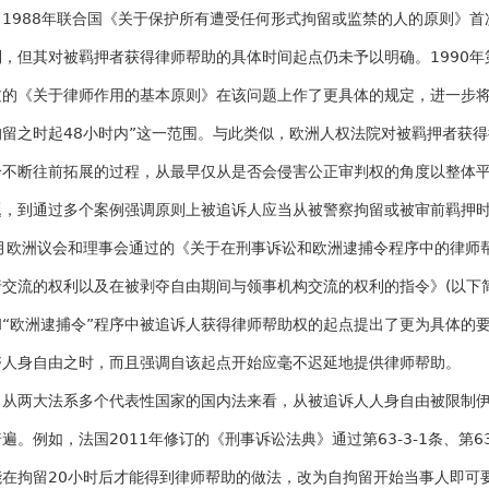
1988年联合国《关于保护所有遭受任何形式拘留或监禁的人的原则》
利，但其对被羁押者获得律师帮助的具体时间起点仍未予以明确。1990
过的《关于律师作用的基本原则》在该问题上作了更具体的规定，进一步将
拘留之时起48小时内”这一范围。与此类似，欧洲人权法院对被羁押者获
个不断往前拓展的过程，从最早仅从是否会侵害公正审判权的角度以整体
题，到通过多个案例强调原则上被追诉人应当从被警察拘留或被审前羁押时
0月欧洲议会和理事会通过的《关于在刑事诉讼和欧洲逮捕令程序中的律师
行交流的权利以及在被剥夺自由期间与领事机构交流的权利的指令》(以下
和“欧洲逮捕令”程序中被追诉人获得律师帮助权的起点提出了更为具体的
夺人身自由之时，而且强调自该起点开始应毫不迟延地提供律师帮助。
从两大法系多个代表性国家的国内法来看，从被追诉人人身自由被限制
遍。例如，法国2011年修订的《刑事诉讼法典》通过第63-3-1条、第6
能在拘留20小时后才能得到律师帮助的做法，改为自拘留开始当事人即可