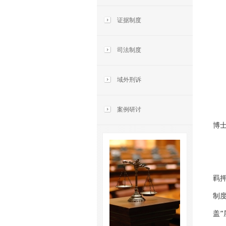
证据制度
司法制度
域外刑诉
【
案例研讨
博
【
内
羁
制
盖