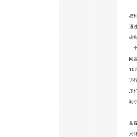
权
通
或
一
问
1
进
序
剥
益普
只