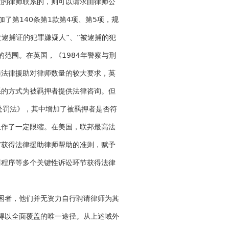
定的律师联系的，则可以请求由律师公
了第140条第1款第4项、第5项，规
发逮捕证的犯罪嫌疑人”、“被逮捕的犯
范围。在英国，《1984年警察与刑
遍法律援助对律师数量的较大要求，英
系的方式为被羁押者提供法律咨询。但
处罚法》，其中增加了被羁押者是否符
上作了一定限缩。在美国，联邦最高法
”获得法律援助律师帮助的准则，赋予
商程序等多个关键性诉讼环节获得法律
困者，他们并无资力自行聘请律师为其
得以全面覆盖的唯一途径。从上述域外