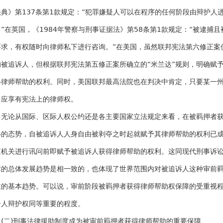
法典》第137条第1款规定：“犯罪嫌疑人可以在程序的任何阶段由辩护人
。”在英国，《1984年警察与刑事证据法》第58条第1款规定：“被逮捕
要求，有权随时向律师私下进行咨询。”在美国，虽然联邦宪法第六修正案
的被追诉人，但根据联邦宪法第五修正案所确立的“米兰达”规则，明确赋
得律师帮助的权利。同时，美国联邦最高法院也在判决中肯定，只要某一
中应享有宪法上的律师权。
无论从国际、区际人权公约还是各主要国家立法规定来看，在被羁押者
移的态势，自被追诉人人身自由被剥夺之时起就赋予其律师帮助的权利已
查机关进行讯问前即赋予被追诉人获得律师帮助的权利。这同现代刑事诉
障的总体发展趋势是相一致的，也体现了世界范围内对被追诉人这种审前
注的基本趋势。可以说，审前阶段被羁押者获得律师帮助权保障的受重视
告人辩护权同等重要的程度。
(二)刑事法律援助制度成为被审前羁押者获得律师帮助的重要保障