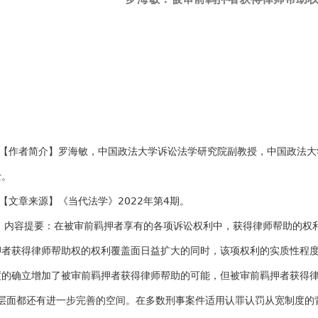
作者简介】罗海敏，中国政法大学诉讼法学研究院副教授，中国政法大
士。
文章来源】《当代法学》2022年第4期。
容提要：在被审前羁押者享有的各项诉讼权利中，获得律师帮助的权利
押者获得律师帮助权的权利覆盖面日益扩大的同时，该项权利的实质性程
度的确立增加了被审前羁押者获得律师帮助的可能，但被审前羁押者获得律
”层面都还有进一步完善的空间。在多数刑事案件适用认罪认罚从宽制度的