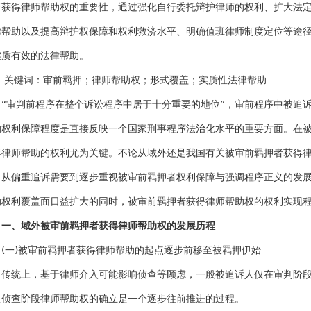
者获得律师帮助权的重要性，通过强化自行委托辩护律师的权利、扩大法
律帮助以及提高辩护权保障和权利救济水平、明确值班律师制度定位等途
实质有效的法律帮助。
键词：审前羁押；律师帮助权；形式覆盖；实质性法律帮助
“审判前程序在整个诉讼程序中居于十分重要的地位”，审前程序中被追
的权利保障程度是直接反映一个国家刑事程序法治化水平的重要方面。在
得律师帮助的权利尤为关键。不论从域外还是我国有关被审前羁押者获得
了从偏重追诉需要到逐步重视被审前羁押者权利保障与强调程序正义的发
的权利覆盖面日益扩大的同时，被审前羁押者获得律师帮助权的权利实现
一、域外被审前羁押者获得律师帮助权的发展历程
(一)被审前羁押者获得律师帮助的起点逐步前移至被羁押伊始
传统上，基于律师介入可能影响侦查等顾虑，一般被追诉人仅在审判阶
是侦查阶段律师帮助权的确立是一个逐步往前推进的过程。