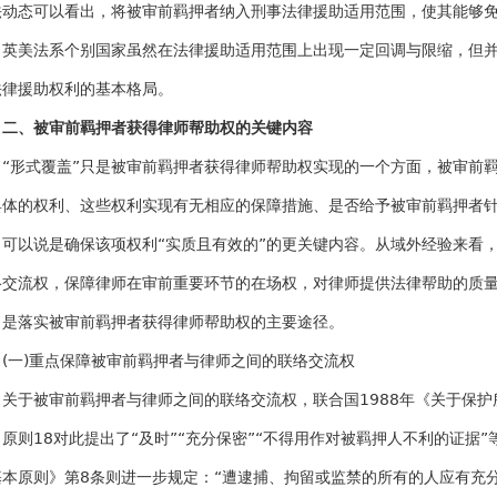
法动态可以看出，将被审前羁押者纳入刑事法律援助适用范围，使其能够
。英美法系个别国家虽然在法律援助适用范围上出现一定回调与限缩，但
法律援助权利的基本格局。
二、被审前羁押者获得律师帮助权的关键内容
“形式覆盖”只是被审前羁押者获得律师帮助权实现的一个方面，被审前
具体的权利、这些权利实现有无相应的保障措施、是否给予被审前羁押者
，可以说是确保该项权利“实质且有效的”的更关键内容。从域外经验来看
络交流权，保障律师在审前重要环节的在场权，对律师提供法律帮助的质
，是落实被审前羁押者获得律师帮助权的主要途径。
(一)重点保障被审前羁押者与律师之间的联络交流权
关于被审前羁押者与律师之间的联络交流权，联合国1988年《关于保
原则18对此提出了“及时”“充分保密”“不得用作对被羁押人不利的证据”
基本原则》第8条则进一步规定：“遭逮捕、拘留或监禁的所有的人应有充