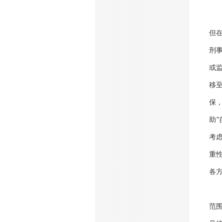
但
刑
或
移
保
助
考
重
各
范