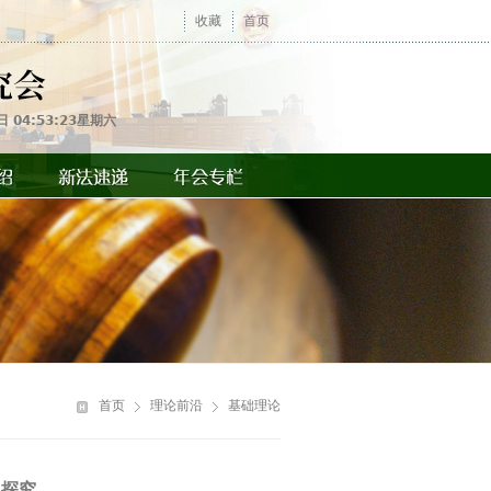
收藏
首页
日 04:53:23星期六
你
在
首页
理论前沿
基础理论
这
里
权探究