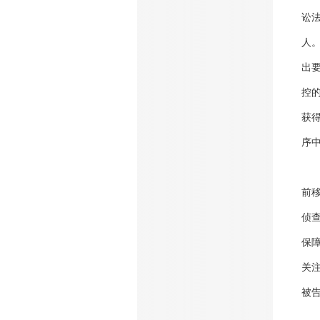
讼
人
出
控
获
序
前
侦
保
关
被