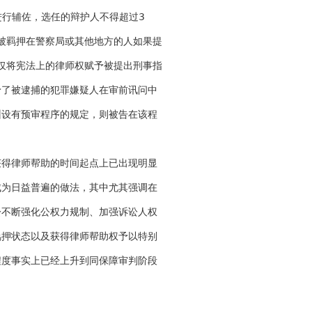
进行辅佐，选任的辩护人不得超过3
且被羁押在警察局或其他地方的人如果提
仅将宪法上的律师权赋予被提出刑事指
予了被逮捕的犯罪嫌疑人在审前讯问中
州设有预审程序的规定，则被告在该程
获得律师帮助的时间起点上已出现明显
成为日益普遍的做法，其中尤其强调在
讼不断强化公权力规制、加强诉讼人权
羁押状态以及获得律师帮助权予以特别
程度事实上已经上升到同保障审判阶段