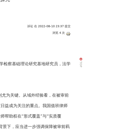
诉讼
在 2022-08-10 23:37 提交
浏览 4 次
学检察基础理论研究基地研究员，法学
尤为关键。从域外经验看，在被审前
度日益成为关注的重点。我国值班律师
师帮助权在“形式覆盖”与“实质覆
背景下，应当进一步强调保障被审前羁