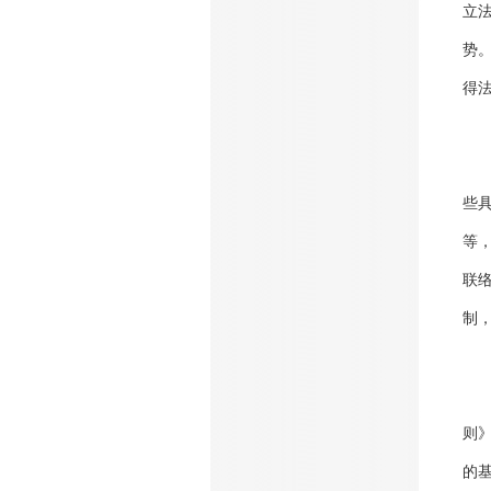
立
势
得
些
等
联
制
则》
的