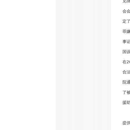
见
会
定
罪
事
国
在
合
院
了
援
提