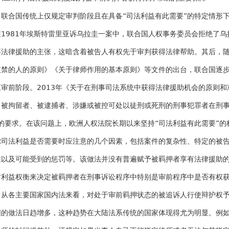
联合国传统上仅规定审判阶段且在具备“司法利益有此需要”的特定情形
在1981年埃斯特雷里亚诉乌拉圭一案中，联合国人权事务委员会拒绝了
事法律援助的主张，这暗含着被告人有权先于审判获得法律帮助。其后，
监禁的人的原则》《关于律师作用的基本原则》等文件的出台，联合国逐
至审前阶段。2013年《关于在刑事司法系统中获得法律援助机会的原则和
，被拘留者、被逮捕者、涉嫌或被控可处以徒刑或死刑的刑事犯罪者在刑
”的要求。在该问题上，欧洲人权法院长期以来坚持“司法利益有此需要”
虑司法利益是否需要时应注意的几个因素，包括案件的复杂性、特定的被
性以及可能受到的惩罚等。该做法并没有普遍赋予被羁押者享有法律援助
方利益权衡来决定被羁押者在刑事诉讼程序中特别是审前程序中是否有权
从各主要国家国内法来看，对处于审前羁押状态的被追诉人行使辩护权
围的做法日趋增多，这种趋势在大陆法系传统的国家体现得尤为明显。例如