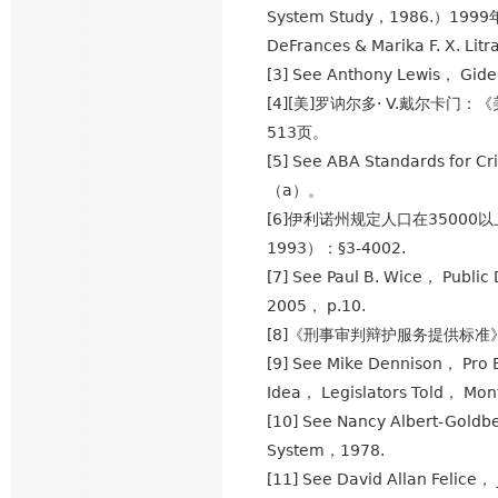
System Study，1986.）
DeFrances & Marika F. X. Li
[3] See Anthony Lewis， Gi
[4][美]罗讷尔多· V.戴尔
513页。
[5] See ABA Standards for Cr
（a）。
[6]伊利诺州规定人口在35000以上的县
1993）：§3-4002.
[7] See Paul B. Wice， Publi
2005， p.10.
[8]《刑事审判辩护服务提供标准
[9] See Mike Dennison， Pro 
Idea， Legislators Told， Mo
[10] See Nancy Albert-Goldb
System，1978.
[11] See David Allan Felice，