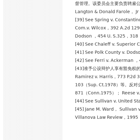
督管理。该委员会主要负责聘雇公设
Langton & Donald Farole， J
[39] See Spring v. Consta
Com.v. Wilcox，392 A.2d 129
Dodson ，454 U. S.325，31
[40] See Chaleff v. Superio
[41] See Polk County v. Do
[42] See Ferri v. Ackerma
[43]准予公设辩护人享有豁免权的判例有：
Ramirez v. Harris，773 P.2d 3
103（Sup. Ct.1978）等。反对
871（Conn.1975）； Reese v
[44] See Sullivan v. United
[45] Jane M. Ward， Sullivan 
Villanova Law Review，1995，