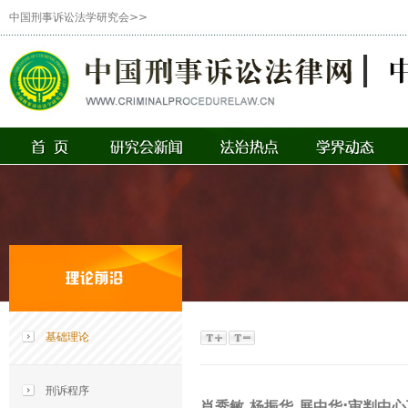
中国刑事诉讼法学研究会>>
基础理论
刑诉程序
肖秀敏 杨振华 展中华:审判中