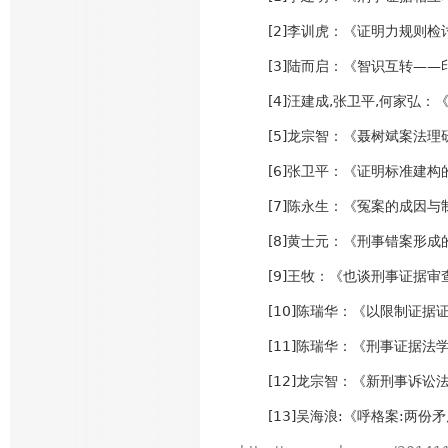
[2]李训虎：《证明力规则检讨
[3]陆而启：《智识互转——印
[4]汪建成,张卫平,何家弘：
[5]龙宗智：《聂树斌案法理研
[6]张卫平：《证明标准建构的
[7]陈永生：《冤案的成因与制
[8]黄士元：《刑事错案形成的
[9]王牧：《也谈刑事证据审查
[10]陈瑞华：《以限制证据证
[11]陈瑞华：《刑事证据法学
[12]龙宗智：《新刑事诉讼法
[13]吴海浪:《呼格案:两份