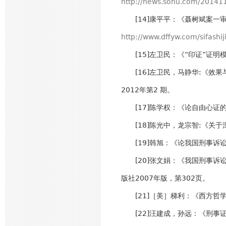
http://news.sohu.com/20141
[14]康平平：《聂树斌案一
http://www.dffyw.com/sifash
[15]左卫民：《“印证”证明模
[16]左卫民，马静华:《效果与
2012年第2 期。
[17]陈学权：《论自由心证的
[18]陈光中，龙宗智:《关于
[19]韩旭：《论我国刑事诉讼
[20]张文娟：《我国刑事诉讼
版社2007年版，第302页。
[21]［美］梯利：《西方哲学史
[22]汪建成，孙远：《刑事证