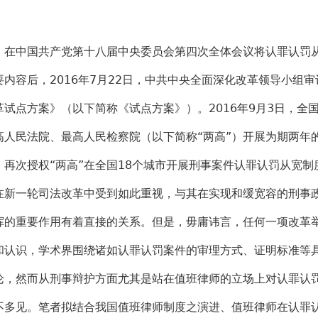
中国共产党第十八届中央委员会第四次全体会议将认罪认罚从
要内容后，2016年7月22日，中共中央全面深化改革领导小组
革试点方案》（以下简称《试点方案》）。2016年9月3日，全
高人民法院、最高人民检察院（以下简称“两高”）开展为期两年
，再次授权“两高”在全国18个城市开展刑事案件认罪认罚从宽
在新一轮司法改革中受到如此重视，与其在实现和缓宽容的刑事
挥的重要作用有着直接的关系。但是，毋庸讳言，任何一项改革
和认识，学术界围绕诸如认罪认罚案件的审理方式、证明标准等
论，然而从刑事辩护方面尤其是站在值班律师的立场上对认罪认
不多见。笔者拟结合我国值班律师制度之演进、值班律师在认罪