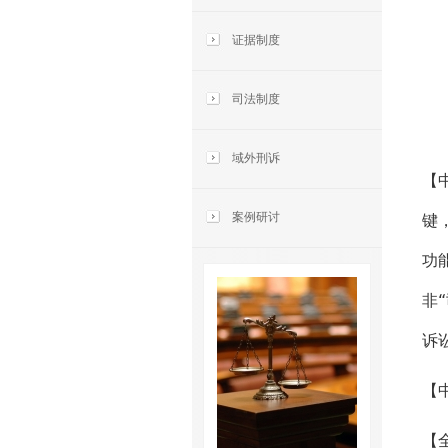
证据制度
司法制度
域外刑诉
【
案例研讨
键
功
非
诉
【
【