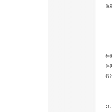
位
一
何
律
件
行
虽
分