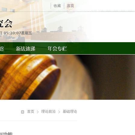
收藏
首页
日 05:10:07星期五
你
在
首页
理论前沿
基础理论
这
里
与功能