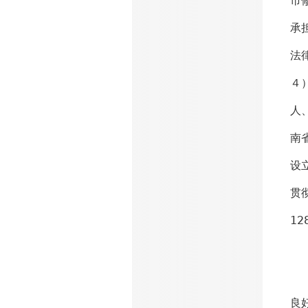
市
承
法
４
人
南
设
贯
1
（
良