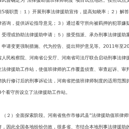
修武县确定为“法律援助值班律师制度”项目试点地区。按照试点
担5项职责：１）开展刑事法律援助宣传，提高知晓率；２）解
律咨询，提供诉讼指导意见；３）通过看守所向被羁押的犯罪嫌
）受理或协助法律援助申请；５）接受指派、承办刑事法律援助
、申请变更强制措施、代为控告、提出辩护意见等。2011年至2
省人民检察院、河南省公安厅、河南省司法厅联合启动刑事法律
立法律援助工作站，使值班律师的工作覆盖侦查、审查起诉、审判
彻执行修订后的刑事诉讼法，河南省把值班律师制度的适用范围
28个看守所设立了法律援助工作站。
２）全面探索阶段。河南省焦作市修武县“法律援助值班律师
好，因此全国各地纷纷仿效，很多省、市结合本地刑事法律援助