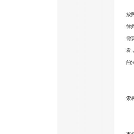
传
按
律
需
看
的
正
索
（