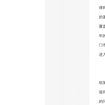
律
的
覆
年
门
进
（
组
值
的